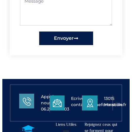
Envoyer
Appelez-
Ecrivez-nous
13015
nous
contact@avaeformation.fr
Marseille
06.27.65.59.03
Liens Utiles
Rejoignez ceux qui
se forment pour