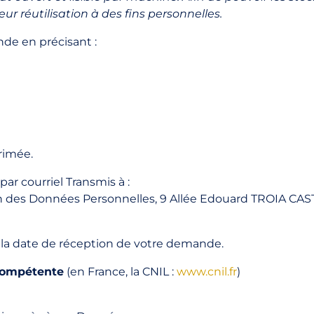
ur réutilisation
à des fins personnelles.
nde en précisant :
rimée.
r courriel Transmis à :
on des Données Personnelles, 9 Allée Edouard TROIA CA
la date de réception de votre demande.
 compétente
(en France, la CNIL :
www.cnil.fr
)