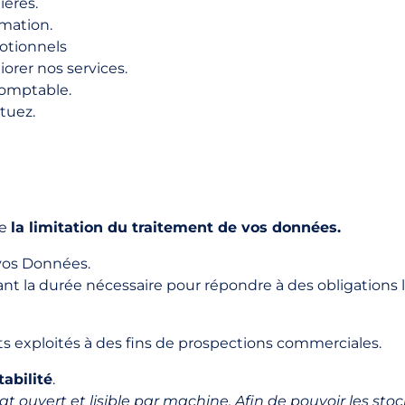
ières.
rmation.
motionnels
orer nos services.
comptable.
tuez.
e
la limitation du traitement
de vos données.
vos Données.
nt la durée nécessaire pour répondre à des obligations l
ts exploités à des fins de prospections commerciales.
tabilité
.
at ouvert et lisible par machine. Afin de pouvoir les sto