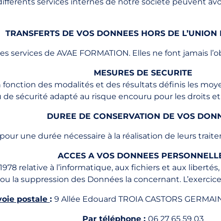
différents services internes de notre société peuvent av
TRANSFERTS DE VOS DONNEES HORS DE L’UNIO
les services de AVAE FORMATION. Elles ne font jamais l’
MESURES DE SECURITE
nction des modalités et des résultats définis les moy
u de sécurité adapté au risque encouru pour les droits e
DUREE DE CONSERVATION DE VOS DON
r une durée nécessaire à la réalisation de leurs traitem
ACCES A VOS DONNEES PERSONNELL
978 relative à l’informatique, aux fichiers et aux liberté
n ou la suppression des Données la concernant. L’exercic
voie postale
:
9 Allée Edouard TROIA CASTORS GERMAIN
Par téléphone
:
06 27 65 59 03