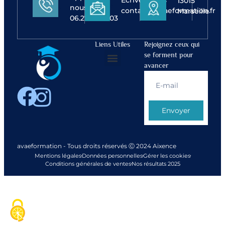
Ecrivez-nous
13015
nous
contact@avaeformation.fr
Marseille
06.27.65.59.03
Liens Utiles
Rejoignez ceux qui
se forment pour
avancer
Notre Équipe
Envoyer
avaeformation - Tous droits réservés Ⓒ 2024 Aixence
Mentions légales
Données personnelles
Gérer les cookies
Conditions générales de ventes
Nos résultats 2025