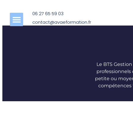
Panneau de gestion des cookies
06 27 65 59 03
contact@avaeformation.fr
Le BTS Gestion
professionnels 
petite ou moyen
compétences va