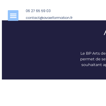
Panneau de gestion des cookies
06 27 65 59 03
contact@avaeformation.fr
Le BP Arts de
permet de se 
souhaitant a